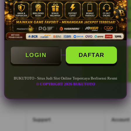
Min Depo Rp. 
Min WD Rp 50
5 Menit Depo 
LOGIN
DAFTAR
BUKUTOTO - Situs Judi Slot Online Terpercaya Berlisensi Resmi
© COPYRIGHT 2026 BUKUTOTO
Support
Account