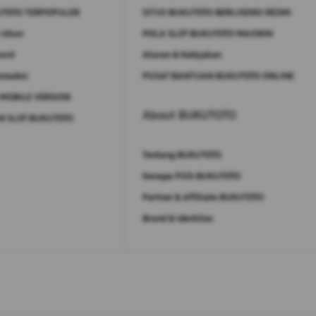
UTOTO TERPOPULER
SITUS BUKUTOTO BERLISENSI RESMI
r Akun
POLA SLOT BUKUTOTO MAXWIN
ord
Aturan & Kebijakan
ansaksi
PUSAT BANTUAN BUKUTOTO ONLINE
MOBILE VERSION
About BUKUTOTO
 SLOT BUKUTOTO
Tentang BUKUTOTO
Kenapa Pilih BUKUTOTO
Partner & Affiliate BUKUTOTO
Brand & Identitas