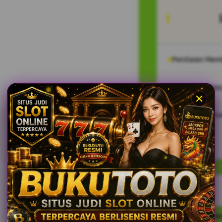
Penilaian Mem
Sistem Pemba
Layanan Custo
+4 lebih
banyak
Platform
Bonus Member