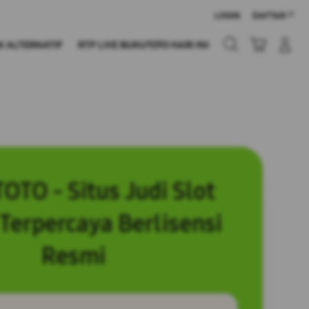
LOGIN
DAFTAR
Cari
Troli
Login/Sign-Up
K ALTERNATIF
RTP LIVE BUKUTOTO HARI INI
Cari
TO - Situs Judi Slot
Terpercaya Berlisensi
Resmi