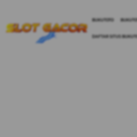
Skip
to
content
BUKUTOTO
BUKUTO
DAFTAR SITUS BUKUT