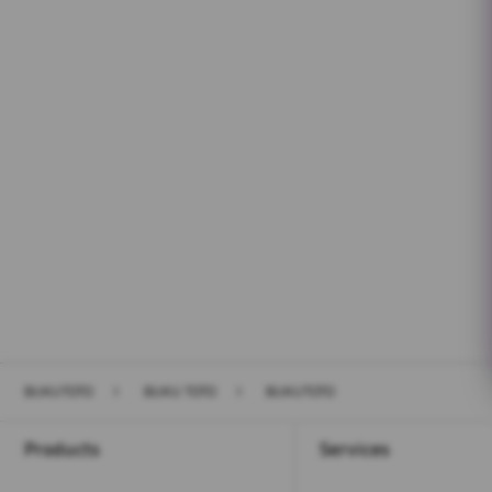
Layer Popup Close
BUKUTOTO
>
BUKU TOTO
>
BUKUTOTO
Footer Navigation
Products
Services